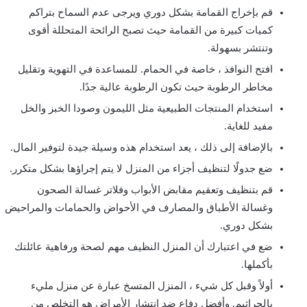
قم بإخراج القمامة بشكل دوري ويرجى عدم السماح بتراكم
كميات كبيرة من القمامة حيث تصبح الرائحة المتحللة أقوى
وتنتشر بسهولة.
افتح النوافذ ، خاصة في الحمام. للمساعدة في التهوية وتقليل
مخاطر الرطوبة حيث تكون الرطوبة عالية جدًا.
استخدام المنتجات الطبيعية مثل الليمون وصودا الخبز والخل
مفيد للغاية.
بالإضافة إلى ذلك ، يعد استخدام هذه وسيلة جيدة لتوفير المال.
ضع جدولًا لتنظيف أجزاء من المنزل لا يتم إجراؤها بشكل متكرر.
قم بتنظيف وتعقيم مقابض الأبواب وفلاتر غسالة الصحون
وغسالة الأطباق والمصارف في الأحواض والحمامات والمراحيض
بشكل دوري.
ضع في اعتبارك أن المنزل النظيف مهم لصحة ورفاهية عائلتك
بأكملها.
أولاً وقبل كل شيء ، المنزل المتسخ عبارة عن منزل مليء
بالجراثيم. وأفضل دفاع ضد انتشار الأمراض هو التخلص من