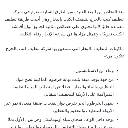
بعد التخلص من البقع العنيدة من الطرق السابقة نقوم فى شركة
تنظيف كنب بالخرج بتنظيف الكنب بالبخار وهي أحدث طريقة تنظيف
معتمدة حاليًا لأنها تحتوي على خصائص مثالية لجميع أنواع أقمشة
الكنب تقريبًا ، وتتمثل مزاياها في سرعة الإنجاز وقلة التكلفة.
ماكينات التنظيف بالبخار التي تستعين بها شركة تنظيف كنب بالخرج
تتكون من:-
وعاء من الاستانلستيل.
من جهة يوجد منفذ يثبت نهاية خرطوم الماكينة لضخ مواد
التنظيف والماء والبخار ، فضلًا عن امتصاص المياه النظيفة
المتراكمة على الأريكة للتجفيف التلقائي.
ينتهي الخرطوم الحر بقرص دوار بفتحات ضيقة متعددة تمر عبر
الأريكة للتنظيف والتعقيم والتعطير.
يوجد داخل الوعاء سخان مياه أوتوماتيكي وخزانين ، الأول يملأ
بمزيج من الماء ومواد التنظيف والمعقمات والعطور ، والثاني