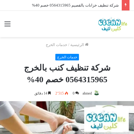
شركة تنظيف خزانات بالطائف 0564315965 خصم 40%
الرئيسية
/
خدمات الخرج
خدمات الخرج
شركة تنظيف كنب بالخرج
0564315965 خصم 40%
ahmed
0
2٬515
14 دقائق