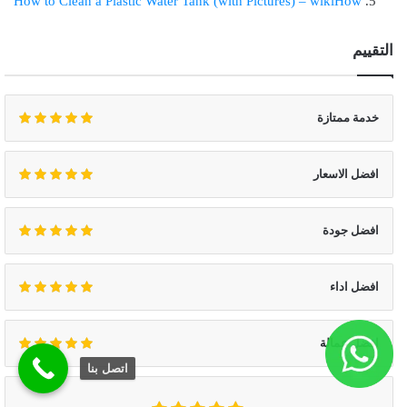
How to Clean a Plastic Water Tank (with Pictures) – wikiHow
التقييم
خدمة ممتازة
افضل الاسعار
افضل جودة
افضل اداء
افضل عمالة
اتصل بنا