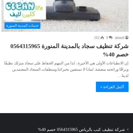
خدمات المدينة المنورة
102
0
ahmed
شركة تنظيف سجاد بالمدينة المنورة 0564315965
خصم 40%
إن الانطباعات الأولى هي الأخيرة ، لذا من المهم الحفاظ على سجاد منزلك نظيفًا
وبراقًا ورائحته منعشة. لماذا لا تستعين بخبرائنا ومنظفات السجاد المعتمدين
لدينا…
أكمل القراءة »
شركة تنظيف كنب بالرياض 0564315965 خصم 40%