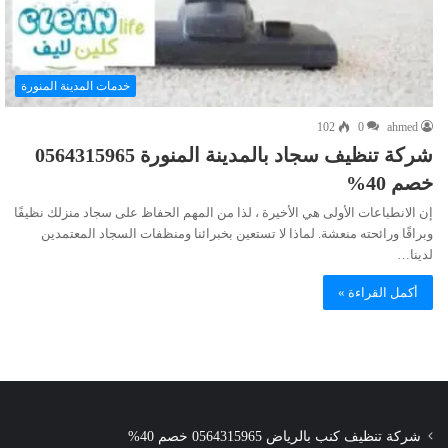
خدمات المدينة المنورة
102
0
ahmed
شركة تنظيف سجاد بالمدينة المنورة 0564315965
خصم 40%
إن الانطباعات الأولى هي الأخيرة ، لذا من المهم الحفاظ على سجاد منزلك نظيفًا
وبراقًا ورائحته منعشة. لماذا لا تستعين بخبرائنا ومنظفات السجاد المعتمدين
لدينا…
أكمل القراءة »
شركة تنظيف كنب بالرياض 0564315965 خصم 40%