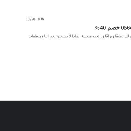
102
0
ك نظيفًا وبراقًا ورائحته منعشة. لماذا لا تستعين بخبرائنا ومنظفات