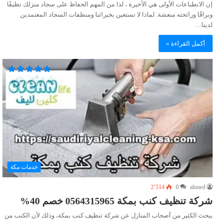
إن الانطباعات الأولى هي الأخيرة ، لذا من المهم الحفاظ على سجاد منزلك نظيفًا
وبراقًا ورائحته منعشة. لماذا لا تستعين بخبرائنا ومنظفات السجاد المعتمدين
لدينا…
أكمل القراءة »
خدمات مكة
2٬514
0
ahmed
شركة تنظيف كنب بمكة 0564315965 خصم 40%
يبحث الكثير من أصحاب المنازل عن شركة تنظيف كنب بمكة، وذلك لأن الكنب من