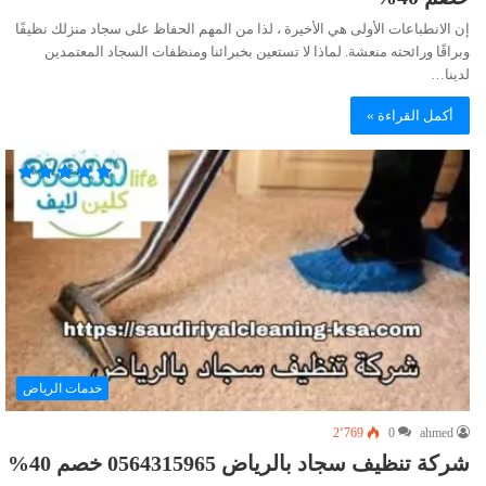
إن الانطباعات الأولى هي الأخيرة ، لذا من المهم الحفاظ على سجاد منزلك نظيفًا
وبراقًا ورائحته منعشة. لماذا لا تستعين بخبرائنا ومنظفات السجاد المعتمدين
لدينا…
أكمل القراءة »
خدمات الرياض
2٬769
0
ahmed
شركة تنظيف سجاد بالرياض 0564315965 خصم 40%